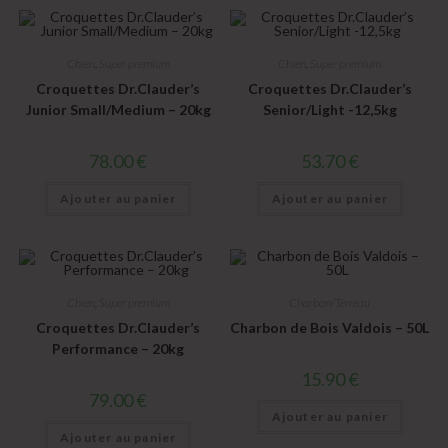
Chien
,
Super premium
Chien
,
Super premium
Croquettes Dr.Clauder’s
Croquettes Dr.Clauder’s
Junior Small/Medium – 20kg
Senior/Light -12,5kg
78.00
€
53.70
€
Ajouter au panier
Ajouter au panier
Chien
,
Super premium
Charbon/Terreau
Croquettes Dr.Clauder’s
Charbon de Bois Valdois – 50L
Performance – 20kg
15.90
€
79.00
€
Ajouter au panier
Ajouter au panier