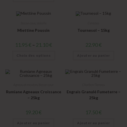
Basse-cour
,
Volaille
Céréales
Miettine Poussin
Tournesol – 15kg
11.95
€
–
21.10
€
22.90
€
Choix des options
Ajouter au panier
Agneau et mouton
,
Basse-cour
Charbon/Terreau
Rumiane Agneaux Croissance
Engrais Granulé Fumeterre –
– 25kg
25kg
19.20
€
17.50
€
Ajouter au panier
Ajouter au panier