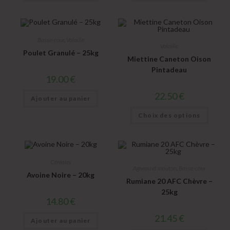
Basse-cour
,
Volaille
Volaille
Poulet Granulé – 25kg
Miettine Caneton Oison
Pintadeau
19.00
€
22.50
€
Ajouter au panier
Choix des options
Céréales
Agneau et mouton
,
Basse-cour
Avoine Noire – 20kg
Rumiane 20 AFC Chèvre –
25kg
14.80
€
21.45
€
Ajouter au panier