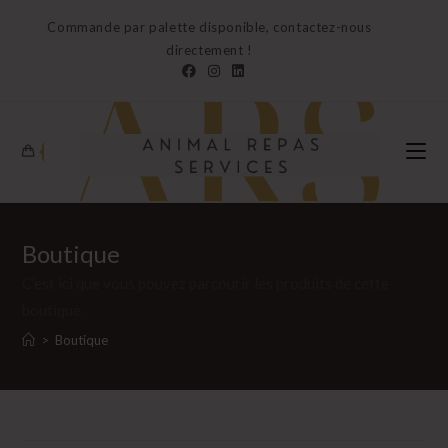
Skip
Commande par palette disponible, contactez-nous
to
directement !
content
0
Boutique
C’est ici que vous pouvez parcourir les produits de cette
boutique.
>
Boutique