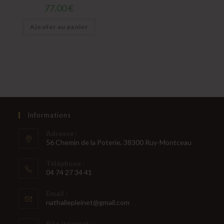
77.00
€
Ajouter au panier
Informations
Adresse :
56 Chemin de la Poterie, 38300 Ruy-Montceau
Téléphone :
04 74 27 34 41
S’ouvre
Email :
dans
S’ouvre
nathaliepleinet@gmail.com
votre
dans
votre
application
Site internet :