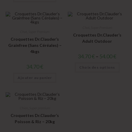
Chat
,
Super Premium
Chat
,
Super Premium
Croquettes Dr.Clauder’s
Croquettes Dr.Clauder’s
Adult Outdoor
Grainfree (Sans Céréales) –
4kgs
34.70
€
–
54.00
€
34.70
€
Choix des options
Ajouter au panier
Chien
,
Super premium
Croquettes Dr.Clauder’s
Poisson & Riz – 20kg