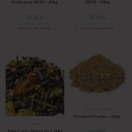
Endurance 28/14 – 20kg
30/18 – 20kg
37.25
€
55.45
€
Ajouter au panier
Ajouter au panier
Basse-cour
,
Volaille
Pondeuse Farine – 25kg
Chevaux
20.50
€
Take Care – Horse Up – 20kg