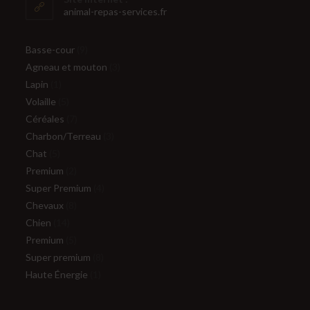
application
animal-repas-services.fr
9
Basse-cour
9
produits
3
Agneau et mouton
3
1
produits
Lapin
1
produit
5
Volaille
5
produits
7
Céréales
7
produits
3
Charbon/Terreau
3
5
produits
Chat
5
produits
2
Premium
2
produits
4
Super Premium
4
8
produits
Chevaux
8
14
produits
Chien
14
produits
5
Premium
5
produits
8
Super premium
8
1
produits
Haute Énergie
1
produit