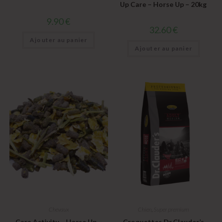
Up Care – Horse Up – 20kg
9.90
€
32.60
€
Ajouter au panier
Ajouter au panier
Chevaux
Chien
,
Super premium
Care Activity – Horse Up –
Croquettes Dr.Clauder’s