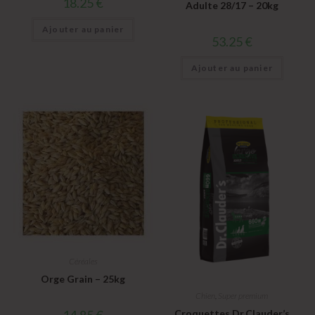
18.25
€
Adulte 28/17 – 20kg
Ajouter au panier
53.25
€
Ajouter au panier
Céréales
Orge Grain – 25kg
Chien
,
Super premium
14.85
€
Croquettes Dr.Clauder’s