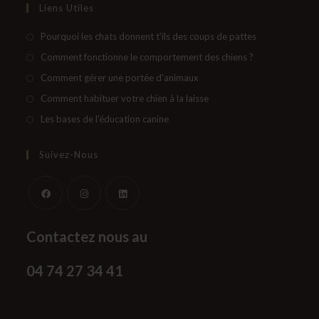
Liens Utiles
S’ouvre
Pourquoi les chats donnent t'ils des coups de pattes
dans
S’ouvre
Comment fonctionne le comportement des chiens ?
un
dans
S’ouvre
Comment gérer une portée d'animaux
nouvel
un
dans
S’ouvre
Comment habituer votre chien à la laisse
onglet
nouvel
un
dans
S’ouvre
Les bases de l'éducation canine
onglet
nouvel
un
dans
onglet
nouvel
un
Suivez-Nous
onglet
nouvel
onglet
S’ouvre
S’ouvre
S’ouvre
Contactez nous au
dans
dans
dans
un
un
un
04 74 27 34 41
nouvel
nouvel
nouvel
onglet
onglet
onglet