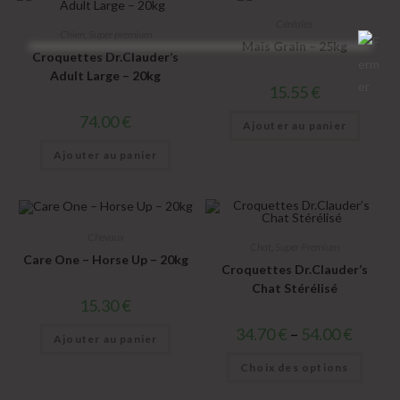
Céréales
Chien
,
Super premium
Maïs Grain – 25kg
Croquettes Dr.Clauder’s
Adult Large – 20kg
15.55
€
74.00
€
Ajouter au panier
Ajouter au panier
Chevaux
Chat
,
Super Premium
Care One – Horse Up – 20kg
Croquettes Dr.Clauder’s
Chat Stérélisé
15.30
€
34.70
€
–
54.00
€
Ajouter au panier
Choix des options