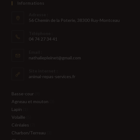
Informations
Adresse :
56 Chemin de la Poterie, 38300 Ruy-Montceau
Téléphone :
04 74 27 34 41
S’ouvre
Email :
dans
S’ouvre
nathaliepleinet@gmail.com
votre
dans
votre
application
Site internet :
application
animal-repas-services.fr
9
Basse-cour
9
produits
3
Agneau et mouton
3
1
produits
Lapin
1
produit
5
Volaille
5
produits
7
Céréales
7
produits
3
Charbon/Terreau
3