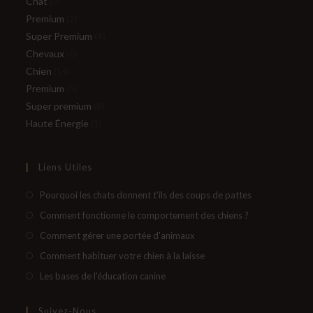
5
produits
Chat
5
produits
2
Premium
2
produits
4
Super Premium
4
8
produits
Chevaux
8
14
produits
Chien
14
produits
5
Premium
5
produits
8
Super premium
8
1
produits
Haute Énergie
1
produit
Liens Utiles
S’ouvre
Pourquoi les chats donnent t'ils des coups de pattes
dans
S’ouvre
Comment fonctionne le comportement des chiens ?
un
dans
S’ouvre
Comment gérer une portée d'animaux
nouvel
un
dans
S’ouvre
Comment habituer votre chien à la laisse
onglet
nouvel
un
dans
S’ouvre
Les bases de l'éducation canine
onglet
nouvel
un
dans
onglet
nouvel
un
Suivez-Nous