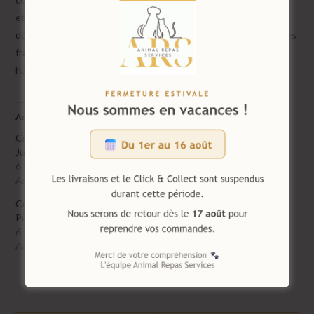
et des graisses (97%). Avec une proportion élevée de viande
déshydratée qui va jusqu’à 31,9%, équivalant à 95,7% de viandes
fraîches, vous offrez à votre chiot une alimentation de la plus
haute qualité.
Articles similaires
Croquettes Dr.Clauder’s
Croquettes Dr.Clauder’s
Junior Large – 20kg
Adult Small/Medium – 20kg
6 septembre 2023
5 septembre 2023
Article similaire
Article similaire
Croquettes Dr.Clauder’s
Poisson & Riz – 20kg
6 septembre 2023
Article similaire