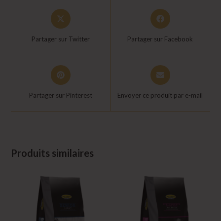
Opens
Opens
in
in
a
a
Partager sur Twitter
Partager sur Facebook
new
new
window
window
Opens
Opens
in
in
a
a
Partager sur Pinterest
Envoyer ce produit par e-mail
new
new
window
window
Produits similaires