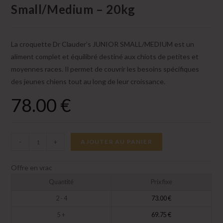
Small/Medium – 20kg
La croquette Dr Clauder’s JUNIOR SMALL/MEDIUM est un
aliment complet et équilibré destiné aux chiots de petites et
moyennes races. Il permet de couvrir les besoins spécifiques
des jeunes chiens tout au long de leur croissance.
78.00
€
quantité
-
+
AJOUTER AU PANIER
de
Croquettes
Offre en vrac
Dr.Clauder's
Quantité
Prix fixe
Junior
2 - 4
73.00
€
Small/Medium
-
5 +
69.75
€