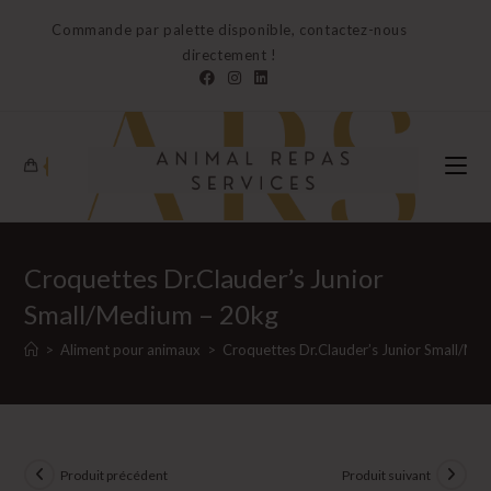
Skip
Commande par palette disponible, contactez-nous
to
directement !
content
0
Croquettes Dr.Clauder’s Junior
Small/Medium – 20kg
>
Aliment pour animaux
>
Croquettes Dr.Clauder’s Junior Small/Me
Produit précédent
Produit suivant