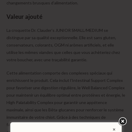
changements brusques d’alimentation.
Valeur ajouté
La croquette Dr. Clauder’s JUNIOR SMALL/MEDIUM se
distingue par sa qualité exceptionnelle. Elle est sans gluten,
conservateurs, colorants, OGM ni arômes artificiels, et elle
utilise les mêmes viandes que celles que vous achèteriez chez
votre boucher, avec une traçabilité garantie.
Cette alimentation comporte des complexes spéciaux qui
enrichissent le produit. Cela inclut l’Intestinal Support Complex
pour favoriser une digestion régulière, le Well Balanced Complex
pour maintenir un équilibre optimal entre protéines et énergie, le
High Palatability Complex pour garantir une appétence
maximale, ainsi que les Bêta-glucanes pour renforcer le système
immunitaire de votre chiot. Grâce à des techniques de
fabrication avancées, nous traitons ces ingrédients en douceur,
ce qui garantit une excellente digestibilité des protéines (90%)