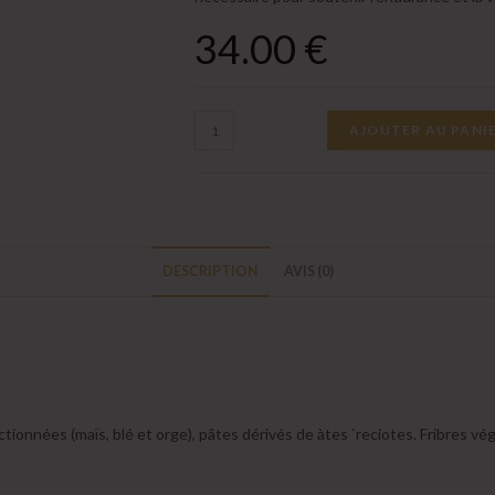
34.00
€
quantité
AJOUTER AU PANI
de
Croquettes
Haute
Énergie
32/14
DESCRIPTION
AVIS (0)
ionnées (maïs, blé et orge), pâtes dérivés de àtes `reciotes. Fribres vég