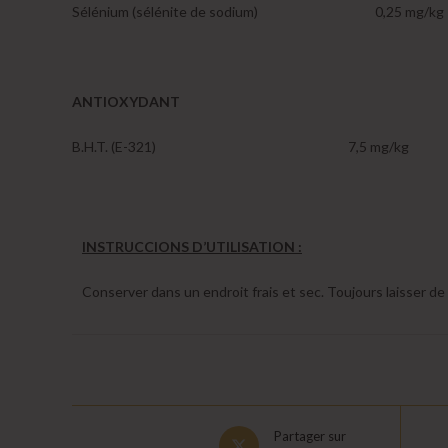
Sélénium (sélénite de sodium) 0,25 mg/kg
ANTIOXYDANT
B.H.T. (E-321) 7,5 mg/kg
INSTRUCCIONS D’UTILISATION :
Conserver dans un endroit frais et sec. Toujours laisser de 
Opens
Partager sur