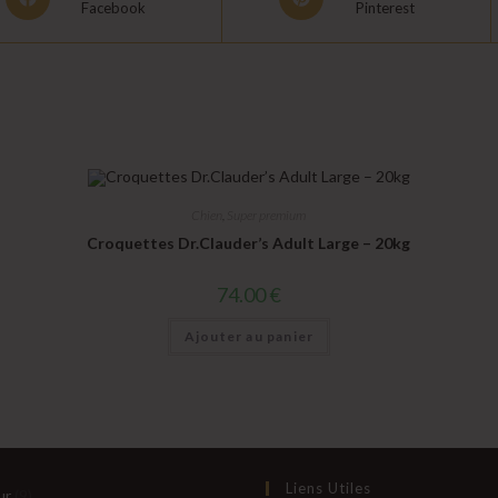
Facebook
Pinterest
in
in
a
a
new
new
window
window
Chien
,
Super premium
Croquettes Dr.Clauder’s Adult Large – 20kg
74.00
€
Ajouter au panier
Liens Utiles
9
ur
9