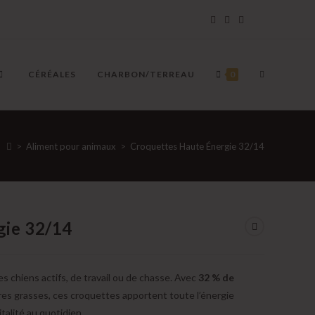
TOGGLE
CÉRÉALES
CHARBON/TERREAU
0
WEBSITE
>
Aliment pour animaux
>
Croquettes Haute Énergie 32/14
SEARCH
gie 32/14
 chiens actifs, de travail ou de chasse. Avec
32 % de
es grasses, ces croquettes apportent toute l’énergie
talité au quotidien.