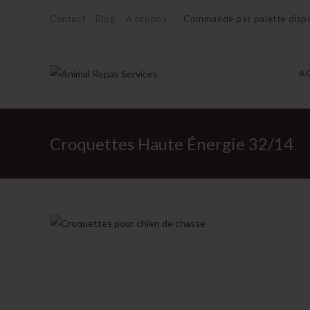
Skip
Contact
Blog
A propos
Commande par palette dispo
to
content
A
Croquettes Haute Énergie 32/14