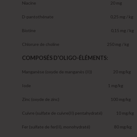
Niacine 20 mg
D-pantothénate 0,25 mg / kg
Biotine 0,15 mg / kg
Chlorure de choline 250 mg / kg
COMPOSÉS D’OLIGO-ÉLÉMENTS:
Manganèse (oxyde de manganès (II)) 20 mg/kg
Iode 1 mg/kg
Zinc (oxyde de zinc) 100 mg/kg
Cuivre (sulfate de cuivre(II) pentahydraté) 10 mg/kg
Fer (sulfate de fer(II), monohydraté) 80 mg/kg