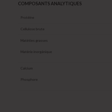
COMPOSANTS ANALYTIQUES
Protéíne
Cellulose brute
Matèties grasses
Matèrie inorgánique
Calcium
Phosphore