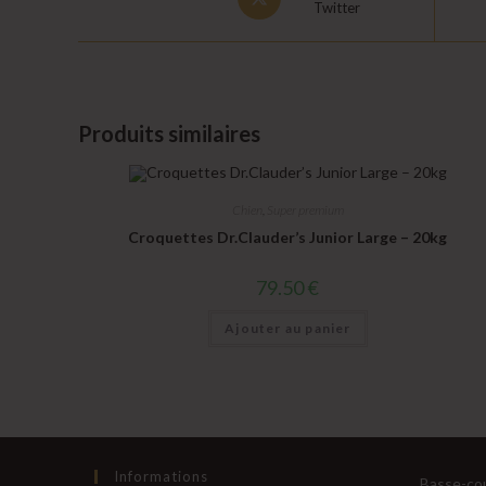
Twitter
in
a
new
window
Produits similaires
Chien
,
Super premium
Croquettes Dr.Clauder’s Junior Large – 20kg
79.50
€
Ajouter au panier
Informations
Basse-co