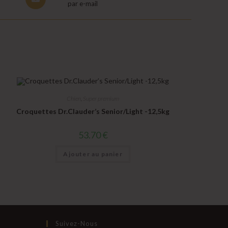
par e-mail
in
a
new
window
Chien
,
Super premium
Croquettes Dr.Clauder’s Senior/Light -12,5kg
53.70
€
Ajouter au panier
Suivez-Nous