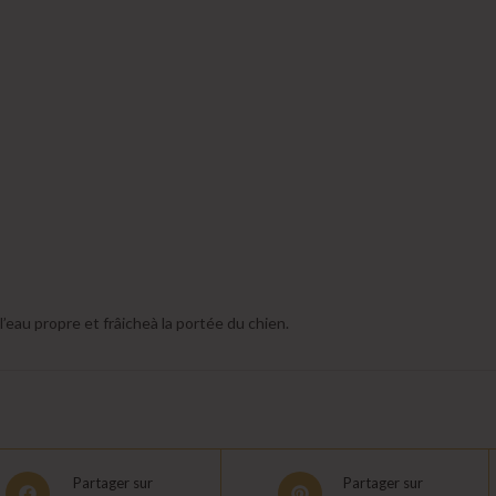
l’eau propre et frâicheà la portée du chien.
Opens
Opens
Partager sur
Partager sur