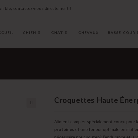
nible, contactez-nous directement !
CCUEIL
CHIEN
CHAT
CHEVAUX
BASSE-COUR
Croquettes Haute Éner
🔍
Aliment complet spécialement conçu pour les
protéines
et une teneur optimale en matièr
nécessaire pour soutenir l’endurance et la vi