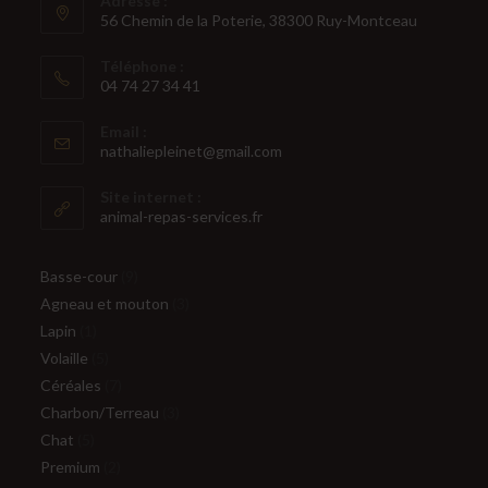
Adresse :
56 Chemin de la Poterie, 38300 Ruy-Montceau
Téléphone :
04 74 27 34 41
Email :
nathaliepleinet@gmail.com
Site internet :
animal-repas-services.fr
Basse-cour
9
Agneau et mouton
3
Lapin
1
Volaille
5
Céréales
7
Charbon/Terreau
3
Chat
5
Premium
2