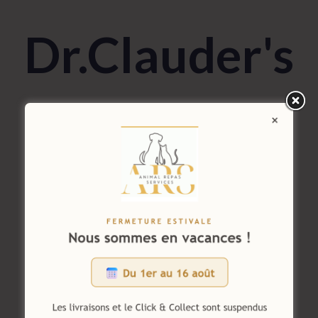
Dr.Clauder's
une
production
Super