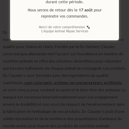
Premium
Dr. Clauder’s est une entreprise de renom dans le domaine de la
nutrition animale, proposant une large gamme de produits de haute
qualité pour chiens et chats. Fondée par le Dr. Herbert Clauder,
cette marque allemande met l’accent sur l’excellence en matière de
nutrition animale et offre des solutions diversifiées pour répondre
aux besoins individuels de chaque animal de compagnie. Les produits
Dr. Clauder’s sont formulés avec des ingrédients de qualité
supérieure,
sans colorants, arômes ou conservateurs artificiels
,
et sont conçus pour soutenir la santé et le bien-être des animaux. La
marque est reconnue internationalement pour son engagement
envers la durabilité et son souci du respect de l’environnement dans
la fabrication et l’emballage de ses produits. Dr. Clauder’s jouit d’une
solide réputation et de la confiance des propriétaires d’animaux du
monde entier pour fournir des produits de nutrition animale