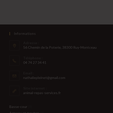
Informations
Adresse :
56 Chemin de la Poterie, 38300 Ruy-Montceau
Téléphone :
04 74 27 34 41
S’ouvre
Email :
dans
S’ouvre
nathaliepleinet@gmail.com
votre
dans
votre
application
Site internet :
application
animal-repas-services.fr
9
Basse-cour
9
produits
3
Agneau et mouton
3