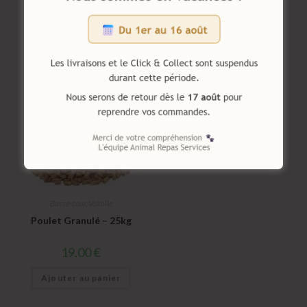
Granulé Lapin Fermier
6.90
€
18.25
€
Ajouter au panier
Ajouter au panier
Basse-cour
,
Volaille
Poulet Granulé – 25kg
19.00
€
Ajouter au panier