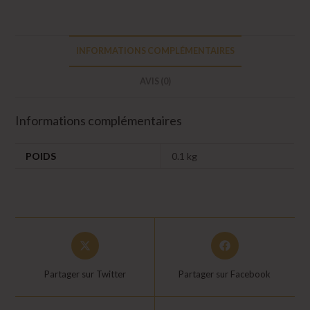
Granulé
-
25kg
INFORMATIONS COMPLÉMENTAIRES
AVIS (0)
Informations complémentaires
POIDS
0.1 kg
Opens
Opens
in
in
a
a
Partager sur Twitter
Partager sur Facebook
new
new
window
window