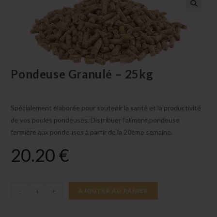
Pondeuse Granulé – 25kg
Spécialement élaborée pour soutenir la santé et la productivité
de vos poules pondeuses. Distribuer l’aliment pondeuse
fermière aux pondeuses à partir de la 20ème semaine.
20.20
€
quantité
-
+
AJOUTER AU PANIER
de
Pondeuse