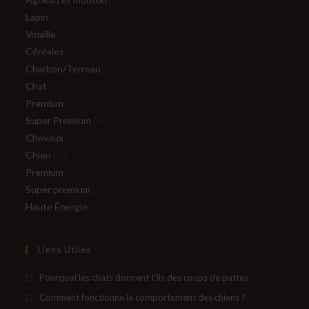
1
produits
Lapin
1
produit
5
Volaille
5
produits
7
Céréales
7
produits
3
Charbon/Terreau
3
5
produits
Chat
5
produits
2
Premium
2
produits
4
Super Premium
4
8
produits
Chevaux
8
14
produits
Chien
14
produits
5
Premium
5
produits
8
Super premium
8
1
produits
Haute Énergie
1
produit
Liens Utiles
S’ouvre
Pourquoi les chats donnent t'ils des coups de pattes
dans
S’ouvre
Comment fonctionne le comportement des chiens ?