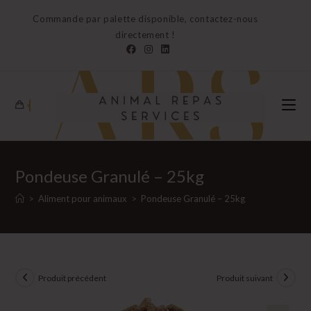
Skip
Commande par palette disponible, contactez-nous
to
directement !
content
0
Pondeuse Granulé – 25kg
>
Aliment pour animaux
>
Pondeuse Granulé – 25kg
Produit précédent
Produit suivant