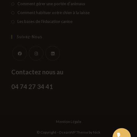
un
dans
S’ouvre
Comment gérer une portée d'animaux
nouvel
un
dans
S’ouvre
Comment habituer votre chien à la laisse
onglet
nouvel
un
dans
S’ouvre
Les bases de l'éducation canine
onglet
nouvel
un
dans
onglet
nouvel
un
Suivez-Nous
onglet
nouvel
onglet
S’ouvre
S’ouvre
S’ouvre
Contactez nous au
dans
dans
dans
un
un
un
04 74 27 34 41
nouvel
nouvel
nouvel
onglet
onglet
onglet
Mention Légale
© Copyright - OceanWP Theme by Nick