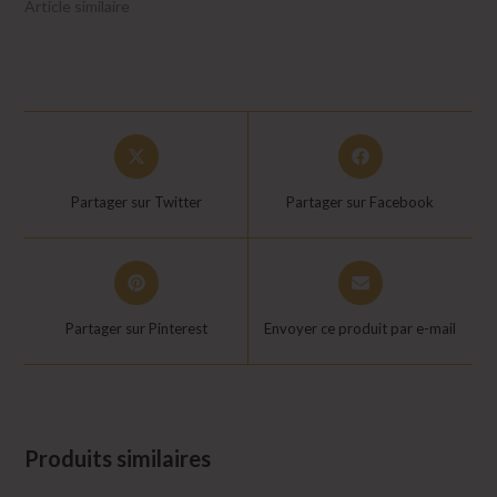
Article similaire
Opens
Opens
in
in
a
a
Partager sur Twitter
Partager sur Facebook
new
new
window
window
Opens
Opens
in
in
a
a
Partager sur Pinterest
Envoyer ce produit par e-mail
new
new
window
window
Produits similaires