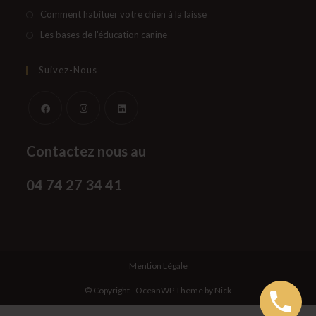
nouvel
un
dans
S’ouvre
Comment habituer votre chien à la laisse
onglet
nouvel
un
dans
S’ouvre
Les bases de l'éducation canine
onglet
nouvel
un
dans
onglet
nouvel
un
Suivez-Nous
onglet
nouvel
onglet
S’ouvre
S’ouvre
S’ouvre
Contactez nous au
dans
dans
dans
un
un
un
04 74 27 34 41
nouvel
nouvel
nouvel
onglet
onglet
onglet
Mention Légale
© Copyright - OceanWP Theme by Nick