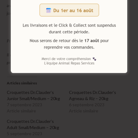
avec l’ancien jusqu’à une substitution complète au bout de 8
jours.
Protéger de l’humidité et à conserver dans un endroit sec et frais.
Il est recommandé de toujours mettre à disposition de l’eau fraîche et
propre à votre chiot.
Articles similaires
Croquettes Dr.Clauder’s
Croquettes Dr.Clauder’s
Junior Small/Medium – 20kg
Agneau & Riz – 20kg
7 septembre 2023
6 septembre 2023
Article similaire
Article similaire
Croquettes Dr.Clauder’s
Adult Small/Medium – 20kg
5 septembre 2023