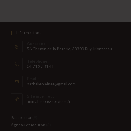
Informations
Adresse :
56 Chemin de la Poterie, 38300 Ruy-Montceau
Téléphone :
04 74 27 34 41
S’ouvre
Email :
dans
S’ouvre
nathaliepleinet@gmail.com
votre
dans
votre
application
Site internet :
application
animal-repas-services.fr
9
Basse-cour
9
produits
3
Agneau et mouton
3