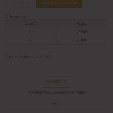
quantité
-
+
AJOUTER AU PANIER
de
Croquettes
Offre en vrac
Dr.Clauder's
Quantité
Prix fixe
Junior
2 - 4
73.50
€
Large
-
5 +
70.00
€
20kg
Prix dégressifs par quantité !
DESCRIPTION
INFORMATIONS COMPLÉMENTAIRES
AVIS (0)