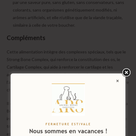
par une saveur pure, sans gluten, sans conservateurs, sans
colorants, sans organismes génétiquement modifiés, ni
arômes artificiels, et elle n’utilise que de la viande traçable,
similaire à celle de votre boucher.
Compléments
Cette alimentation intègre des complexes spéciaux, tels que le
Strong Bone Complex, qui renforce la constitution des os, le
Cartilage Complex, qui aide à renforcer le cartilage et les
articulations, ainsi que le High Palatability Complex, qui améliore
l’appétence. Cela garanti ainsi une nutrition complète pour votre
chiot en croissance.
Il est recommandé de commencer la transition alimentaire dès la
8ème semaine après le sevrage. Les différences dans la flore
intestinale des chiens par rapport aux humains nécessitent une
transition progressive pour éviter des perturbations digestives
et des diarrhées. Mélangez progressivement le nouvel aliment