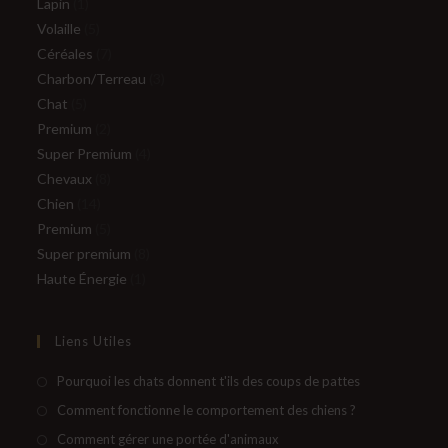
1
produits
Lapin
1
produit
5
Volaille
5
produits
7
Céréales
7
produits
3
Charbon/Terreau
3
5
produits
Chat
5
produits
2
Premium
2
produits
4
Super Premium
4
8
produits
Chevaux
8
14
produits
Chien
14
produits
5
Premium
5
produits
8
Super premium
8
1
produits
Haute Énergie
1
produit
Liens Utiles
S’ouvre
Pourquoi les chats donnent t'ils des coups de pattes
dans
S’ouvre
Comment fonctionne le comportement des chiens ?
un
dans
S’ouvre
Comment gérer une portée d'animaux