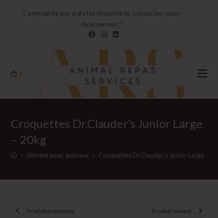
Skip
Commande par palette disponible, contactez-nous
to
directement !
content
0
Croquettes Dr.Clauder’s Junior Large
– 20kg
>
Aliment pour animaux
>
Croquettes Dr.Clauder’s Junior Large – 2
Produit précédent
Produit suivant