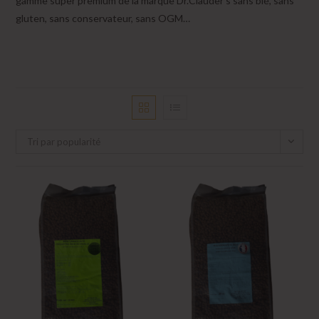
gamme super premium de la marque Dr.Clauder’s sans blé, sans
gluten, sans conservateur, sans OGM…
Tri par popularité