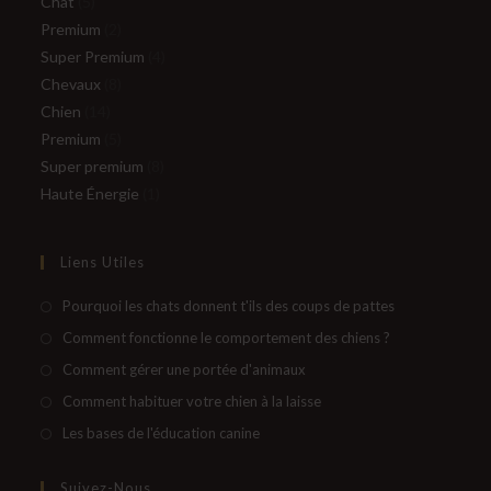
5
produits
Chat
5
produits
2
Premium
2
produits
4
Super Premium
4
8
produits
Chevaux
8
14
produits
Chien
14
produits
5
Premium
5
produits
8
Super premium
8
1
produits
Haute Énergie
1
produit
Liens Utiles
S’ouvre
Pourquoi les chats donnent t'ils des coups de pattes
dans
S’ouvre
Comment fonctionne le comportement des chiens ?
un
dans
S’ouvre
Comment gérer une portée d'animaux
nouvel
un
dans
S’ouvre
Comment habituer votre chien à la laisse
onglet
nouvel
un
dans
S’ouvre
Les bases de l'éducation canine
onglet
nouvel
un
dans
onglet
nouvel
un
Suivez-Nous