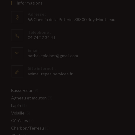
Informations
Adresse :
56 Chemin de la Poterie, 38300 Ruy-Montceau
Téléphone :
04 74 27 34 41
S’ouvre
Email :
dans
S’ouvre
nathaliepleinet@gmail.com
votre
dans
votre
application
Site internet :
application
animal-repas-services.fr
9
Basse-cour
9
produits
3
Agneau et mouton
3
1
produits
Lapin
1
produit
5
Volaille
5
produits
7
Céréales
7
produits
3
Charbon/Terreau
3