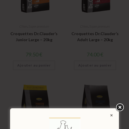
Chien
,
Super premium
Chien
,
Super premium
Croquettes Dr.Clauder’s
Croquettes Dr.Clauder’s
Junior Large – 20kg
Adult Large – 20kg
79.50
€
74.00
€
Ajouter au panier
Ajouter au panier