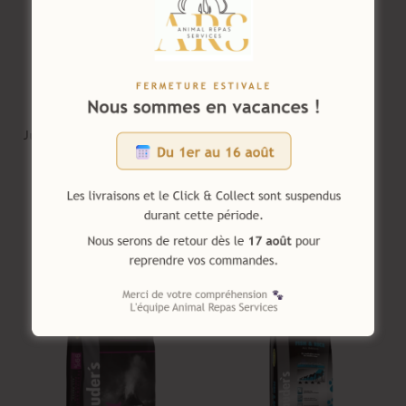
Chien
,
Super premium
Chien
,
Super premium
Croquettes Dr.Clauder’s
Croquettes Dr.Clauder’s
Junior Small/Medium – 20kg
Senior/Light -12,5kg
78.00
€
53.70
€
Ajouter au panier
Ajouter au panier