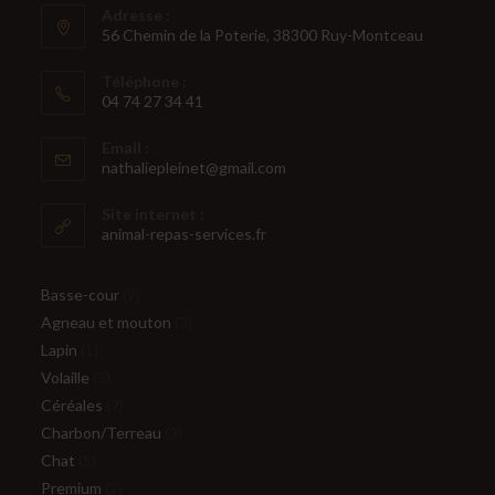
Adresse :
56 Chemin de la Poterie, 38300 Ruy-Montceau
Téléphone :
04 74 27 34 41
S’ouvre
Email :
dans
S’ouvre
nathaliepleinet@gmail.com
votre
dans
votre
application
Site internet :
application
animal-repas-services.fr
9
Basse-cour
9
produits
3
Agneau et mouton
3
1
produits
Lapin
1
produit
5
Volaille
5
produits
7
Céréales
7
produits
3
Charbon/Terreau
3
5
produits
Chat
5
produits
2
Premium
2