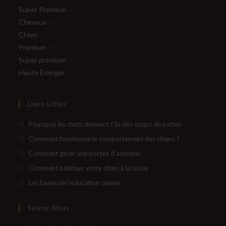
produits
4
Super Premium
4
8
produits
Chevaux
8
14
produits
Chien
14
produits
5
Premium
5
produits
8
Super premium
8
1
produits
Haute Énergie
1
produit
Liens Utiles
S’ouvre
Pourquoi les chats donnent t'ils des coups de pattes
dans
S’ouvre
Comment fonctionne le comportement des chiens ?
un
dans
S’ouvre
Comment gérer une portée d'animaux
nouvel
un
dans
S’ouvre
Comment habituer votre chien à la laisse
onglet
nouvel
un
dans
S’ouvre
Les bases de l'éducation canine
onglet
nouvel
un
dans
onglet
nouvel
un
Suivez-Nous
onglet
nouvel